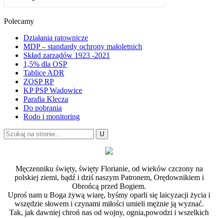
Polecamy
Działania ratownicze
MDP – standardy ochrony małoletnich
Skład zarządów 1923 -2021
1,5% dla OSP
Tablice ADR
ZOSP RP
KP PSP Wadowice
Parafia Klecza
Do pobrania
Rodo i monitoring
Męczenniku święty, święty Florianie, od wieków czczony na
polskiej ziemi, bądź i dziś naszym Patronem, Orędownikiem i
Obrońcą przed Bogiem.
Uproś nam u Boga żywą wiarę, byśmy oparli się laicyzacji życia i
wszędzie słowem i czynami miłości umieli mężnie ją wyznać.
Tak, jak dawniej chroń nas od wojny, ognia,powodzi i wszelkich