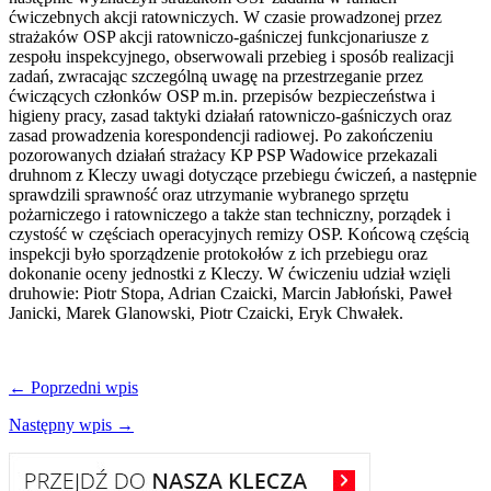
ćwiczebnych akcji ratowniczych. W czasie prowadzonej przez
strażaków OSP akcji ratowniczo-gaśniczej funkcjonariusze z
zespołu inspekcyjnego, obserwowali przebieg i sposób realizacji
zadań, zwracając szczególną uwagę na przestrzeganie przez
ćwiczących członków OSP m.in. przepisów bezpieczeństwa i
higieny pracy, zasad taktyki działań ratowniczo-gaśniczych oraz
zasad prowadzenia korespondencji radiowej. Po zakończeniu
pozorowanych działań strażacy KP PSP Wadowice przekazali
druhnom z Kleczy uwagi dotyczące przebiegu ćwiczeń, a następnie
sprawdzili sprawność oraz utrzymanie wybranego sprzętu
pożarniczego i ratowniczego a także stan techniczny, porządek i
czystość w częściach operacyjnych remizy OSP. Końcową częścią
inspekcji było sporządzenie protokołów z ich przebiegu oraz
dokonanie oceny jednostki z Kleczy. W ćwiczeniu udział wzięli
druhowie: Piotr Stopa, Adrian Czaicki, Marcin Jabłoński, Paweł
Janicki, Marek Glanowski, Piotr Czaicki, Eryk Chwałek.
← Poprzedni wpis
Następny wpis →