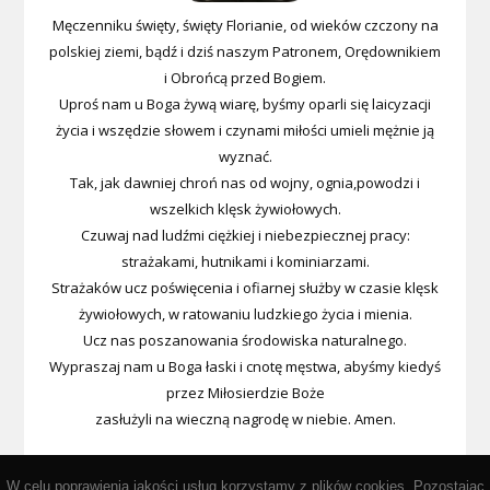
Męczenniku święty, święty Florianie, od wieków czczony na
polskiej ziemi, bądź i dziś naszym Patronem, Orędownikiem
i Obrońcą przed Bogiem.
Uproś nam u Boga żywą wiarę, byśmy oparli się laicyzacji
życia i wszędzie słowem i czynami miłości umieli mężnie ją
wyznać.
Tak, jak dawniej chroń nas od wojny, ognia,powodzi i
wszelkich klęsk żywiołowych.
Czuwaj nad ludźmi ciężkiej i niebezpiecznej pracy:
strażakami, hutnikami i kominiarzami.
Strażaków ucz poświęcenia i ofiarnej służby w czasie klęsk
żywiołowych, w ratowaniu ludzkiego życia i mienia.
Ucz nas poszanowania środowiska naturalnego.
Wypraszaj nam u Boga łaski i cnotę męstwa, abyśmy kiedyś
przez Miłosierdzie Boże
zasłużyli na wieczną nagrodę w niebie. Amen.
W celu poprawienia jakości usług korzystamy z plików cookies. Pozostając