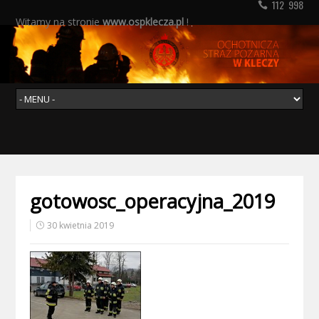
112 998
Witamy na stronie
www.ospklecza.pl
!
gotowosc_operacyjna_2019
30 kwietnia 2019