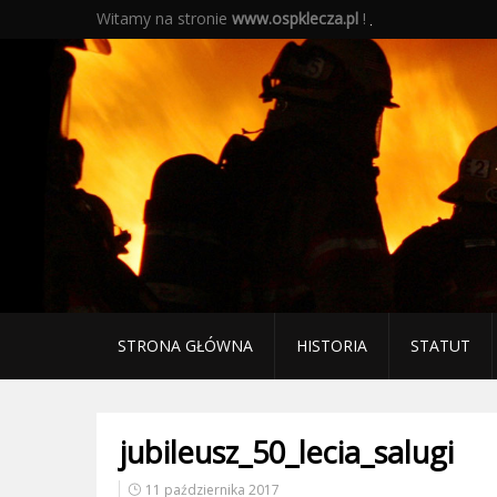
Witamy na stronie
www.ospklecza.pl
!
STRONA GŁÓWNA
HISTORIA
STATUT
jubileusz_50_lecia_salugi
11 października 2017