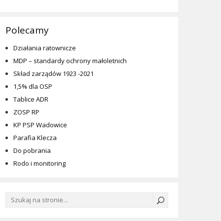
Polecamy
Działania ratownicze
MDP – standardy ochrony małoletnich
Skład zarządów 1923 -2021
1,5% dla OSP
Tablice ADR
ZOSP RP
KP PSP Wadowice
Parafia Klecza
Do pobrania
Rodo i monitoring