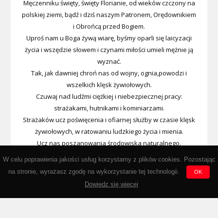
Męczenniku święty, święty Florianie, od wieków czczony na
polskiej ziemi, bądź i dziś naszym Patronem, Orędownikiem
i Obrońcą przed Bogiem.
Uproś nam u Boga żywą wiarę, byśmy oparli się laicyzacji
życia i wszędzie słowem i czynami miłości umieli mężnie ją
wyznać.
Tak, jak dawniej chroń nas od wojny, ognia,powodzi i
wszelkich klęsk żywiołowych.
Czuwaj nad ludźmi ciężkiej i niebezpiecznej pracy:
strażakami, hutnikami i kominiarzami.
Strażaków ucz poświęcenia i ofiarnej służby w czasie klęsk
żywiołowych, w ratowaniu ludzkiego życia i mienia.
Ucz nas poszanowania środowiska naturalnego.
Wypraszaj nam u Boga łaski i cnotę męstwa, abyśmy kiedyś
W celu poprawienia jakości usług korzystamy z plików cookies. Pozostając
przez Miłosierdzie Boże
na stronie, wyrażasz zgodę na wykorzystanie tej technologii.
OK
zasłużyli na wieczną nagrodę w niebie. Amen.
Dowiedz się wiecej
Powered by Wordpress © www.ospklecza.pl | Stronę założono dnia: