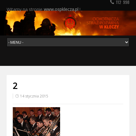
112 998
Witamy na stronie
www.ospklecza.pl
!
2
14 stycznia 2015