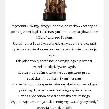
Męczenniku święty, święty Florianie, od wieków czczony na
polskiej ziemi, bądź i dziś naszym Patronem, Orędownikiem
i Obrońcą przed Bogiem.
Uproś nam u Boga żywą wiarę, byśmy oparli się laicyzacji
życia i wszędzie słowem i czynami miłości umieli mężnie ją
wyznać.
Tak, jak dawniej chroń nas od wojny, ognia,powodzi i
wszelkich klęsk żywiołowych.
Czuwaj nad ludźmi ciężkiej i niebezpiecznej pracy:
strażakami, hutnikami i kominiarzami.
Strażaków ucz poświęcenia i ofiarnej służby w czasie klęsk
żywiołowych, w ratowaniu ludzkiego życia i mienia.
Ucz nas poszanowania środowiska naturalnego.
Wypraszaj nam u Boga łaski i cnotę męstwa, abyśmy kiedyś
przez Miłosierdzie Boże