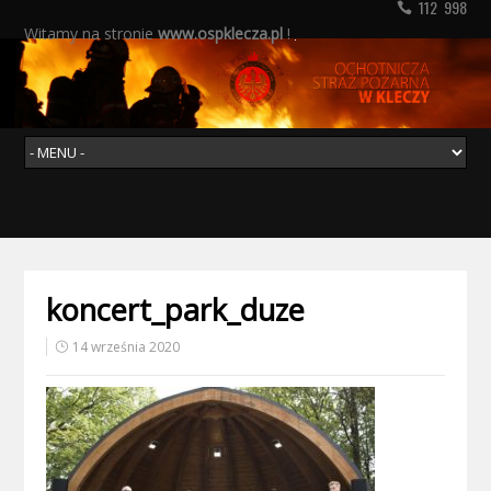
112 998
Witamy na stronie
www.ospklecza.pl
!
koncert_park_duze
14 września 2020