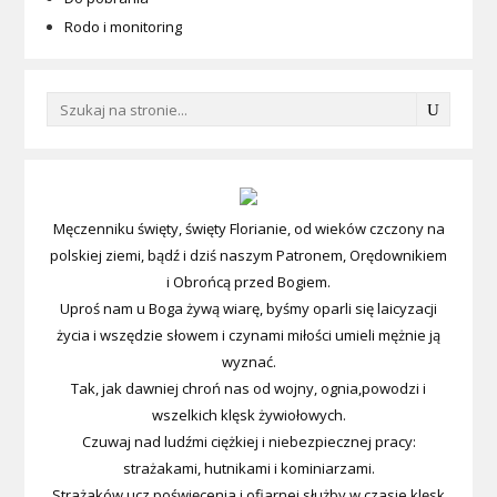
Rodo i monitoring
Męczenniku święty, święty Florianie, od wieków czczony na
polskiej ziemi, bądź i dziś naszym Patronem, Orędownikiem
i Obrońcą przed Bogiem.
Uproś nam u Boga żywą wiarę, byśmy oparli się laicyzacji
życia i wszędzie słowem i czynami miłości umieli mężnie ją
wyznać.
Tak, jak dawniej chroń nas od wojny, ognia,powodzi i
wszelkich klęsk żywiołowych.
Czuwaj nad ludźmi ciężkiej i niebezpiecznej pracy:
strażakami, hutnikami i kominiarzami.
Strażaków ucz poświęcenia i ofiarnej służby w czasie klęsk