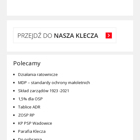
Polecamy
Działania ratownicze
MDP – standardy ochrony małoletnich
Skład zarządów 1923 -2021
1,5% dla OSP
Tablice ADR
ZOSP RP
KP PSP Wadowice
Parafia Klecza
Do pobrania