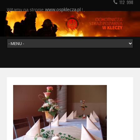
112 998
Witamy na stronie
www.ospklecza.pl
!