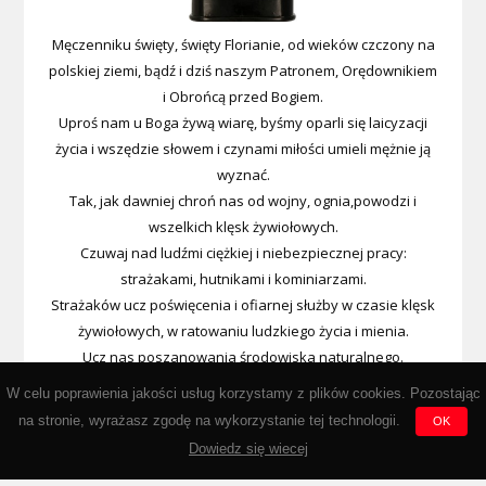
Męczenniku święty, święty Florianie, od wieków czczony na
polskiej ziemi, bądź i dziś naszym Patronem, Orędownikiem
i Obrońcą przed Bogiem.
Uproś nam u Boga żywą wiarę, byśmy oparli się laicyzacji
życia i wszędzie słowem i czynami miłości umieli mężnie ją
wyznać.
Tak, jak dawniej chroń nas od wojny, ognia,powodzi i
wszelkich klęsk żywiołowych.
Czuwaj nad ludźmi ciężkiej i niebezpiecznej pracy:
strażakami, hutnikami i kominiarzami.
Strażaków ucz poświęcenia i ofiarnej służby w czasie klęsk
żywiołowych, w ratowaniu ludzkiego życia i mienia.
Ucz nas poszanowania środowiska naturalnego.
Wypraszaj nam u Boga łaski i cnotę męstwa, abyśmy kiedyś
W celu poprawienia jakości usług korzystamy z plików cookies. Pozostając
przez Miłosierdzie Boże
na stronie, wyrażasz zgodę na wykorzystanie tej technologii.
OK
zasłużyli na wieczną nagrodę w niebie. Amen.
Dowiedz się wiecej