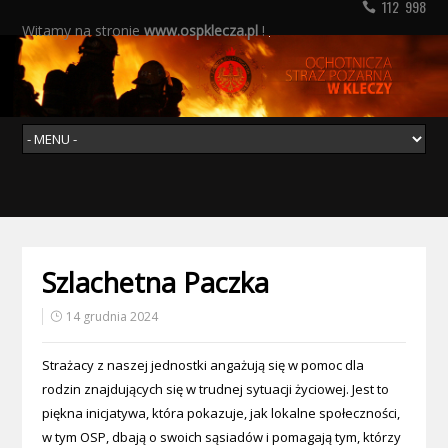
112 998
Witamy na stronie
www.ospklecza.pl
!
Szlachetna Paczka
14 grudnia 2024
Strażacy z naszej jednostki angażują się w pomoc dla
rodzin znajdujących się w trudnej sytuacji życiowej. Jest to
piękna inicjatywa, która pokazuje, jak lokalne społeczności,
w tym OSP, dbają o swoich sąsiadów i pomagają tym, którzy