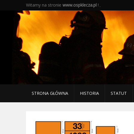
Witamy na stronie
www.ospklecza.pl
!
STRONA GŁÓWNA
HISTORIA
STATUT