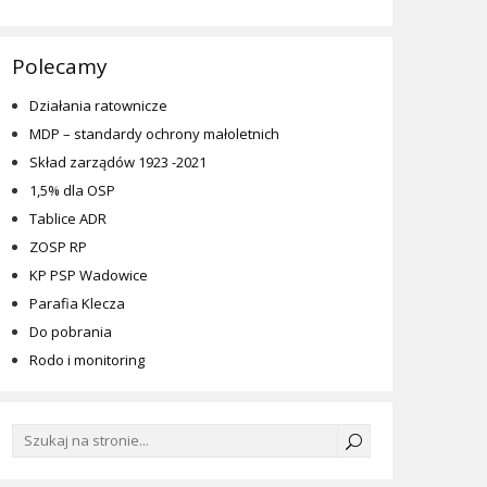
Polecamy
Działania ratownicze
MDP – standardy ochrony małoletnich
Skład zarządów 1923 -2021
1,5% dla OSP
Tablice ADR
ZOSP RP
KP PSP Wadowice
Parafia Klecza
Do pobrania
Rodo i monitoring