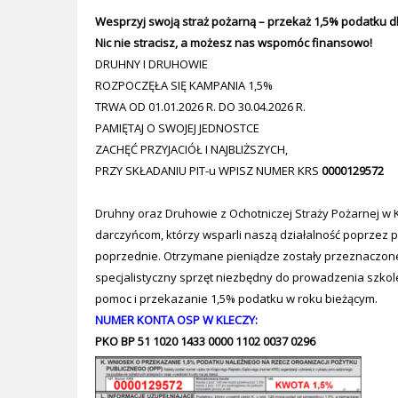
Wesprzyj swoją straż pożarną – przekaż 1,5% podatku dl
Nic nie stracisz, a
możesz nas wspomóc finansowo!
DRUHNY I DRUHOWIE
ROZPOCZĘŁA SIĘ KAMPANIA 1,5%
TRWA OD 01.01.2026 R. DO 30.04.2026 R.
PAMIĘTAJ O SWOJEJ JEDNOSTCE
ZACHĘĆ PRZYJACIÓŁ I NAJBLIŻSZYCH,
PRZY SKŁADANIU PIT-u WPISZ NUMER KRS
0000129572
Druhny oraz Druhowie z Ochotniczej Straży Pożarnej w
darczyńcom, którzy wsparli naszą działalność poprzez pr
poprzednie. Otrzymane pieniądze zostały przeznaczone
specjalistyczny sprzęt niezbędny do prowadzenia szkole
pomoc i przekazanie 1,5% podatku w roku bieżącym.
NUMER KONTA OSP W KLECZY:
PKO BP 51 1020 1433 0000 1102 0037 0296