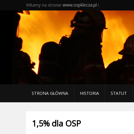
Witamy na stronie
www.ospklecza.pl
!
STRONA GŁÓWNA
HISTORIA
STATUT
1,5% dla OSP