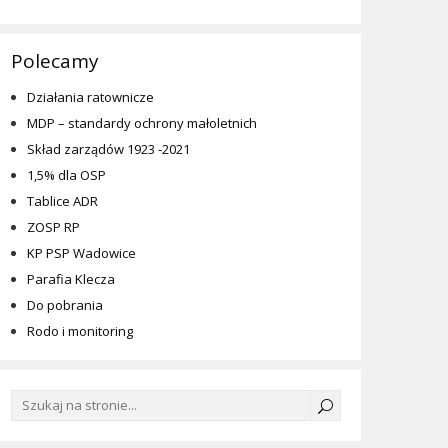
Polecamy
Działania ratownicze
MDP – standardy ochrony małoletnich
Skład zarządów 1923 -2021
1,5% dla OSP
Tablice ADR
ZOSP RP
KP PSP Wadowice
Parafia Klecza
Do pobrania
Rodo i monitoring