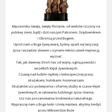
Męczenniku święty, święty Florianie, od wieków czczony na
polskiej ziemi, bądź i dziś naszym Patronem, Orędownikiem
i Obrońcą przed Bogiem.
Uproś nam u Boga żywą wiarę, byśmy oparli się laicyzacji
życia i wszędzie słowem i czynami miłości umieli mężnie ją
wyznać.
Tak, jak dawniej chroń nas od wojny, ognia,powodzi i
wszelkich klęsk żywiołowych.
Czuwaj nad ludźmi ciężkiej i niebezpiecznej pracy:
strażakami, hutnikami i kominiarzami.
Strażaków ucz poświęcenia i ofiarnej służby w czasie klęsk
żywiołowych, w ratowaniu ludzkiego życia i mienia.
Ucz nas poszanowania środowiska naturalnego.
Wypraszaj nam u Boga łaski i cnotę męstwa, abyśmy kiedyś
przez Miłosierdzie Boże