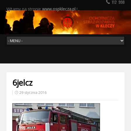
112 998
Witamy na stronie
www.ospklecza.pl
!
6jelcz
29 stycznia 2016