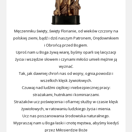
Męczenniku święty, święty Florianie, od wieków czczony na
polskiej ziemi, bądź i dziś naszym Patronem, Orędownikiem
i Obrońcą przed Bogiem.
Uproś nam u Boga żywą wiarę, byśmy oparli się laicyzacji
życia i wszędzie słowem i czynami miłości umieli mężnie ją
wyznać.
Tak, jak dawniej chroń nas od wojny, ognia,powodzi i
wszelkich klęsk żywiołowych.
Czuwaj nad ludźmi ciężkiej i niebezpiecznej pracy:
strażakami, hutnikami i kominiarzami.
Strażaków ucz poświęcenia i ofiarnej służby w czasie klęsk
żywiołowych, w ratowaniu ludzkiego życia i mienia.
Ucz nas poszanowania środowiska naturalnego.
Wypraszaj nam u Boga łaski i cnotę męstwa, abyśmy kiedyś
przez Miłosierdzie Boże