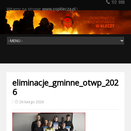
112 998
Witamy na stronie
www.ospklecza.pl
!
eliminacje_gminne_otwp_202
6
26 lutego 2026