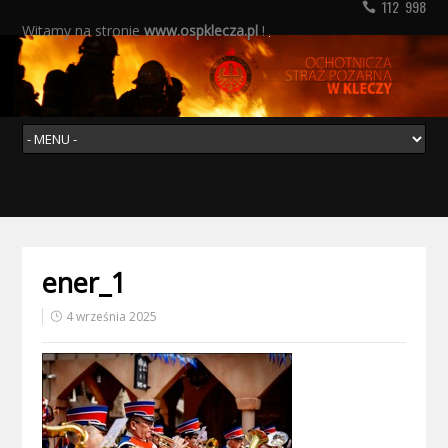
112 998
Witamy na stronie
www.ospklecza.pl
!
ener_1
4 września 2025