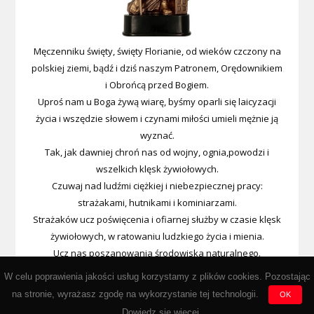
Męczenniku święty, święty Florianie, od wieków czczony na
polskiej ziemi, bądź i dziś naszym Patronem, Orędownikiem
i Obrońcą przed Bogiem.
Uproś nam u Boga żywą wiarę, byśmy oparli się laicyzacji
życia i wszędzie słowem i czynami miłości umieli mężnie ją
wyznać.
Tak, jak dawniej chroń nas od wojny, ognia,powodzi i
wszelkich klęsk żywiołowych.
Czuwaj nad ludźmi ciężkiej i niebezpiecznej pracy:
strażakami, hutnikami i kominiarzami.
Strażaków ucz poświęcenia i ofiarnej służby w czasie klęsk
żywiołowych, w ratowaniu ludzkiego życia i mienia.
Ucz nas poszanowania środowiska naturalnego.
Wypraszaj nam u Boga łaski i cnotę męstwa, abyśmy kiedyś
W celu poprawienia jakości usług korzystamy z plików cookies. Pozostając
przez Miłosierdzie Boże
na stronie, wyrażasz zgodę na wykorzystanie tej technologii.
OK
zasłużyli na wieczną nagrodę w niebie. Amen.
Dowiedz się wiecej