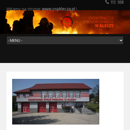
112 998
Witamy na stronie
www.ospklecza.pl
!