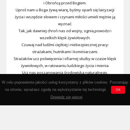
i Obrońcą przed Bogiem.
Uproś nam u Boga żywą wiarę, byśmy oparli się laicyzacji
życia i wszędzie słowem i czynami miłości umieli mężnie ją
wyznać.
Tak, jak dawniej chroń nas od wojny, ognia,powodzi i
wszelkich klęsk żywiołowych.
Czuwaj nad ludźmi ciężkiej i niebezpiecznej pracy:
strażakami, hutnikami i kominiarzami.
Strażaków ucz poświęcenia i ofiarnej służby w czasie klęsk
żywiołowych, w ratowaniu ludzkiego życia i mienia.
Ucz nas poszanowania środowiska naturalnego.
Wypraszaj nam u Boga łaski i cnotę męstwa, abyśmy kiedyś
W celu poprawienia jakości usług korzystamy z plików cookies. Pozostając
przez Miłosierdzie Boże
na stronie, wyrażasz zgodę na wykorzystanie tej technologii.
OK
zasłużyli na wieczną nagrodę w niebie. Amen.
Dowiedz się wiecej
Powered by Wordpress © www.ospklecza.pl | Stronę założono dnia:
25.07.2003
| Licznik odwiedzin:
524071