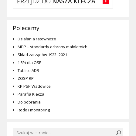
Polecamy
Działania ratownicze
MDP – standardy ochrony małoletnich
Skład zarządów 1923 -2021
1,5% dla OSP
Tablice ADR
ZOSP RP
KP PSP Wadowice
Parafia Klecza
Do pobrania
Rodo i monitoring