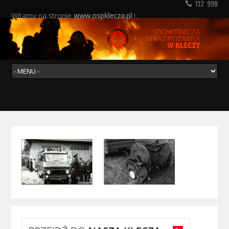
112 998
Witamy na stronie
www.ospklecza.pl
!