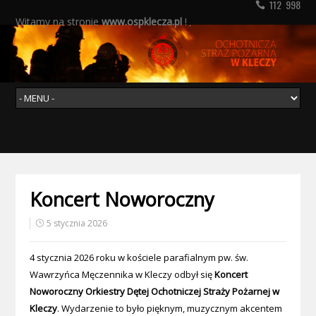
112 998
Witamy na stronie
www.ospklecza.pl
!
Koncert Noworoczny
5 stycznia 2026
4 stycznia 2026 roku w kościele parafialnym pw. św.
Wawrzyńca Męczennika w Kleczy odbył się
Koncert
Noworoczny Orkiestry Dętej Ochotniczej Straży Pożarnej w
Kleczy
. Wydarzenie to było pięknym, muzycznym akcentem