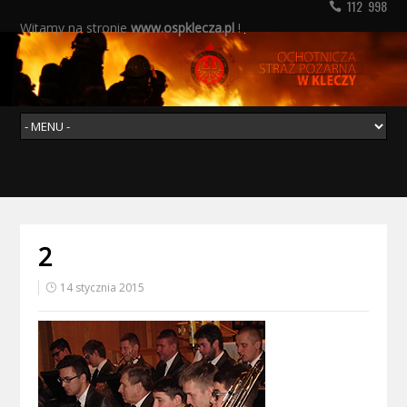
112 998
Witamy na stronie
www.ospklecza.pl
!
2
14 stycznia 2015