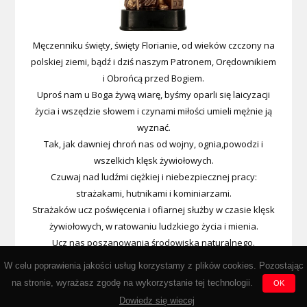
Męczenniku święty, święty Florianie, od wieków czczony na
polskiej ziemi, bądź i dziś naszym Patronem, Orędownikiem
i Obrońcą przed Bogiem.
Uproś nam u Boga żywą wiarę, byśmy oparli się laicyzacji
życia i wszędzie słowem i czynami miłości umieli mężnie ją
wyznać.
Tak, jak dawniej chroń nas od wojny, ognia,powodzi i
wszelkich klęsk żywiołowych.
Czuwaj nad ludźmi ciężkiej i niebezpiecznej pracy:
strażakami, hutnikami i kominiarzami.
Strażaków ucz poświęcenia i ofiarnej służby w czasie klęsk
żywiołowych, w ratowaniu ludzkiego życia i mienia.
Ucz nas poszanowania środowiska naturalnego.
Wypraszaj nam u Boga łaski i cnotę męstwa, abyśmy kiedyś
W celu poprawienia jakości usług korzystamy z plików cookies. Pozostając
przez Miłosierdzie Boże
na stronie, wyrażasz zgodę na wykorzystanie tej technologii.
OK
zasłużyli na wieczną nagrodę w niebie. Amen.
Dowiedz się wiecej