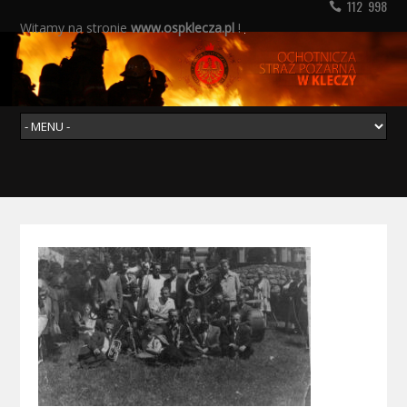
112 998
Witamy na stronie
www.ospklecza.pl
!