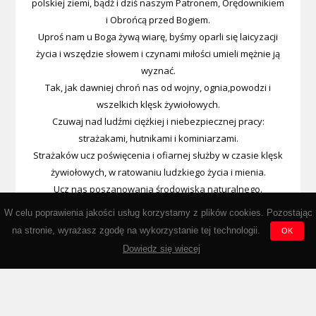
polskiej ziemi, bądź i dziś naszym Patronem, Orędownikiem
i Obrońcą przed Bogiem.
Uproś nam u Boga żywą wiarę, byśmy oparli się laicyzacji
życia i wszędzie słowem i czynami miłości umieli mężnie ją
wyznać.
Tak, jak dawniej chroń nas od wojny, ognia,powodzi i
wszelkich klęsk żywiołowych.
Czuwaj nad ludźmi ciężkiej i niebezpiecznej pracy:
strażakami, hutnikami i kominiarzami.
Strażaków ucz poświęcenia i ofiarnej służby w czasie klęsk
żywiołowych, w ratowaniu ludzkiego życia i mienia.
Ucz nas poszanowania środowiska naturalnego.
Wypraszaj nam u Boga łaski i cnotę męstwa, abyśmy kiedyś
W celu poprawienia jakości usług korzystamy z plików cookies. Pozostając
przez Miłosierdzie Boże
na stronie, wyrażasz zgodę na wykorzystanie tej technologii.
OK
zasłużyli na wieczną nagrodę w niebie. Amen.
Dowiedz się wiecej
Powered by Wordpress © www.ospklecza.pl | Stronę założono dnia:
25.07.2003
| Licznik odwiedzin:
524097