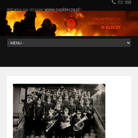
112 998
Witamy na stronie
www.ospklecza.pl
!