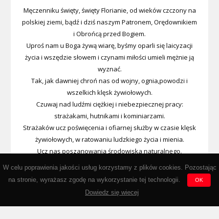
Męczenniku święty, święty Florianie, od wieków czczony na
polskiej ziemi, bądź i dziś naszym Patronem, Orędownikiem
i Obrońcą przed Bogiem.
Uproś nam u Boga żywą wiarę, byśmy oparli się laicyzacji
życia i wszędzie słowem i czynami miłości umieli mężnie ją
wyznać.
Tak, jak dawniej chroń nas od wojny, ognia,powodzi i
wszelkich klęsk żywiołowych.
Czuwaj nad ludźmi ciężkiej i niebezpiecznej pracy:
strażakami, hutnikami i kominiarzami.
Strażaków ucz poświęcenia i ofiarnej służby w czasie klęsk
żywiołowych, w ratowaniu ludzkiego życia i mienia.
Ucz nas poszanowania środowiska naturalnego.
Wypraszaj nam u Boga łaski i cnotę męstwa, abyśmy kiedyś
W celu poprawienia jakości usług korzystamy z plików cookies. Pozostając
przez Miłosierdzie Boże
na stronie, wyrażasz zgodę na wykorzystanie tej technologii.
OK
zasłużyli na wieczną nagrodę w niebie. Amen.
Dowiedz się wiecej