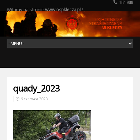
112 998
Witamy na stronie
www.ospklecza.pl
!
quady_2023
6 czerwca 2023