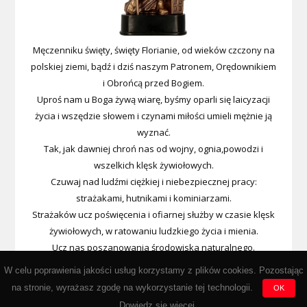
Męczenniku święty, święty Florianie, od wieków czczony na
polskiej ziemi, bądź i dziś naszym Patronem, Orędownikiem
i Obrońcą przed Bogiem.
Uproś nam u Boga żywą wiarę, byśmy oparli się laicyzacji
życia i wszędzie słowem i czynami miłości umieli mężnie ją
wyznać.
Tak, jak dawniej chroń nas od wojny, ognia,powodzi i
wszelkich klęsk żywiołowych.
Czuwaj nad ludźmi ciężkiej i niebezpiecznej pracy:
strażakami, hutnikami i kominiarzami.
Strażaków ucz poświęcenia i ofiarnej służby w czasie klęsk
żywiołowych, w ratowaniu ludzkiego życia i mienia.
Ucz nas poszanowania środowiska naturalnego.
Wypraszaj nam u Boga łaski i cnotę męstwa, abyśmy kiedyś
W celu poprawienia jakości usług korzystamy z plików cookies. Pozostając
przez Miłosierdzie Boże
na stronie, wyrażasz zgodę na wykorzystanie tej technologii.
OK
zasłużyli na wieczną nagrodę w niebie. Amen.
Dowiedz się wiecej