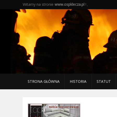
Witamy na stronie
www.ospklecza.pl
!
STRONA GŁÓWNA
HISTORIA
STATUT