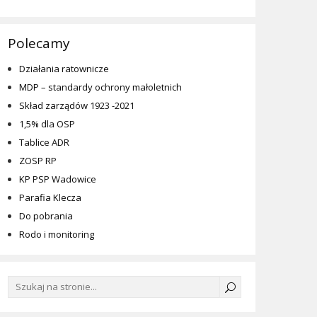
Polecamy
Działania ratownicze
MDP – standardy ochrony małoletnich
Skład zarządów 1923 -2021
1,5% dla OSP
Tablice ADR
ZOSP RP
KP PSP Wadowice
Parafia Klecza
Do pobrania
Rodo i monitoring