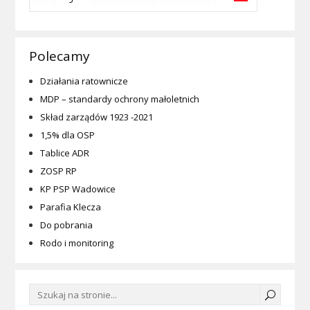
Polecamy
Działania ratownicze
MDP – standardy ochrony małoletnich
Skład zarządów 1923 -2021
1,5% dla OSP
Tablice ADR
ZOSP RP
KP PSP Wadowice
Parafia Klecza
Do pobrania
Rodo i monitoring