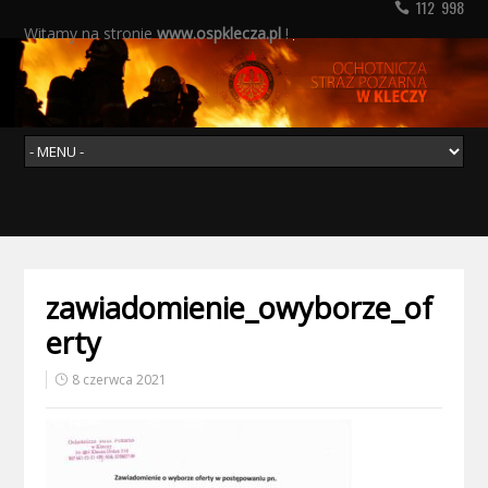
112 998
Witamy na stronie
www.ospklecza.pl
!
zawiadomienie_owyborze_of
erty
8 czerwca 2021