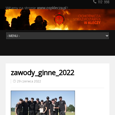
112 998
Witamy na stronie
www.ospklecza.pl
!
zawody_ginne_2022
29 czerwca 2022