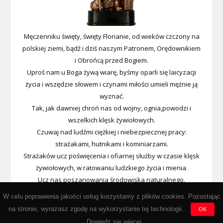
Męczenniku święty, święty Florianie, od wieków czczony na
polskiej ziemi, bądź i dziś naszym Patronem, Orędownikiem
i Obrońcą przed Bogiem.
Uproś nam u Boga żywą wiarę, byśmy oparli się laicyzacji
życia i wszędzie słowem i czynami miłości umieli mężnie ją
wyznać.
Tak, jak dawniej chroń nas od wojny, ognia,powodzi i
wszelkich klęsk żywiołowych.
Czuwaj nad ludźmi ciężkiej i niebezpiecznej pracy:
strażakami, hutnikami i kominiarzami.
Strażaków ucz poświęcenia i ofiarnej służby w czasie klęsk
żywiołowych, w ratowaniu ludzkiego życia i mienia.
Ucz nas poszanowania środowiska naturalnego.
Wypraszaj nam u Boga łaski i cnotę męstwa, abyśmy kiedyś
W celu poprawienia jakości usług korzystamy z plików cookies. Pozostając
przez Miłosierdzie Boże
na stronie, wyrażasz zgodę na wykorzystanie tej technologii.
OK
zasłużyli na wieczną nagrodę w niebie. Amen.
Dowiedz się wiecej