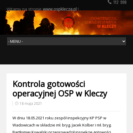
112 998
Witamy na stronie
www.ospklecza.pl
!
Kontrola gotowości
operacyjnej OSP w Kleczy
18 maja 2021
W dniu 18.05.2021 roku zespół inspekcyjny KP PSP w
Wadowicach w składzie mł. bryg. Jacek Kolber i mł. bryg.
Bartłomiej Kowalski przeprowadził inspekcję gotowości