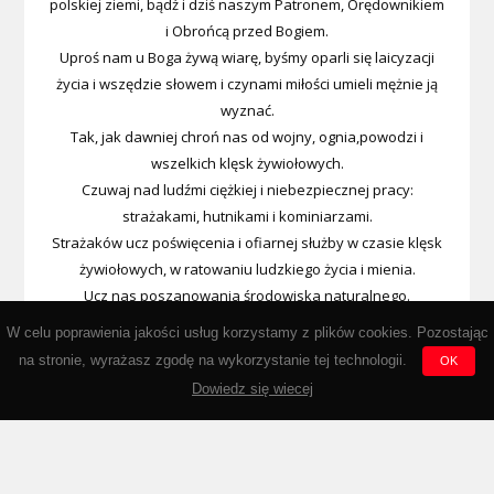
polskiej ziemi, bądź i dziś naszym Patronem, Orędownikiem
i Obrońcą przed Bogiem.
Uproś nam u Boga żywą wiarę, byśmy oparli się laicyzacji
życia i wszędzie słowem i czynami miłości umieli mężnie ją
wyznać.
Tak, jak dawniej chroń nas od wojny, ognia,powodzi i
wszelkich klęsk żywiołowych.
Czuwaj nad ludźmi ciężkiej i niebezpiecznej pracy:
strażakami, hutnikami i kominiarzami.
Strażaków ucz poświęcenia i ofiarnej służby w czasie klęsk
żywiołowych, w ratowaniu ludzkiego życia i mienia.
Ucz nas poszanowania środowiska naturalnego.
Wypraszaj nam u Boga łaski i cnotę męstwa, abyśmy kiedyś
W celu poprawienia jakości usług korzystamy z plików cookies. Pozostając
przez Miłosierdzie Boże
na stronie, wyrażasz zgodę na wykorzystanie tej technologii.
OK
zasłużyli na wieczną nagrodę w niebie. Amen.
Dowiedz się wiecej
Powered by Wordpress © www.ospklecza.pl | Stronę założono dnia:
25.07.2003
| Licznik odwiedzin:
523832