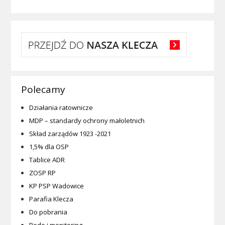
Polecamy
Działania ratownicze
MDP – standardy ochrony małoletnich
Skład zarządów 1923 -2021
1,5% dla OSP
Tablice ADR
ZOSP RP
KP PSP Wadowice
Parafia Klecza
Do pobrania
Rodo i monitoring